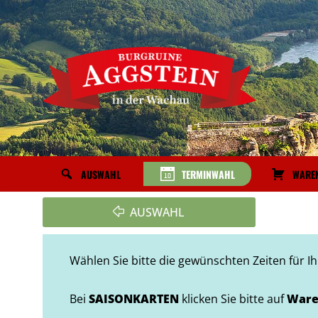
Zum
Inhalt
springen
WARE
AUSWAHL
TERMINWAHL
AUSWAHL
W
A
Wählen Sie bitte die gewünschten Zeiten für I
A
R
U
E
Bei
SAISONKARTEN
klicken Sie bitte auf
Ware
S
N