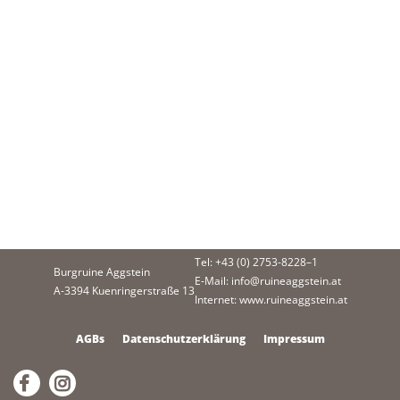
Tel: +43 (0) 2753-8228–1
Burgruine Aggstein
E-Mail: info@ruineaggstein.at
A-3394 Kuenringerstraße 13
Internet: www.ruineaggstein.at
AGBs
Datenschutzerklärung
Impressum