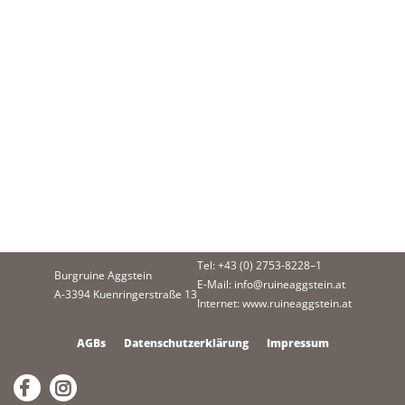
Tel: +43 (0) 2753-8228–1
Burgruine Aggstein
E-Mail: info@ruineaggstein.at
A-3394 Kuenringerstraße 13
Internet: www.ruineaggstein.at
AGBs
Datenschutzerklärung
Impressum