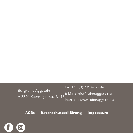
Tel: +43 (0) 2753-8228–1
Burgruine Aggstein
E-Mail: info@ruineaggstein.at
A-3394 Kuenringerstraße 13
Internet: www.ruineaggstein.at
AGBs
Datenschutzerklärung
Impressum